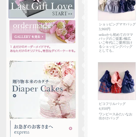
ショッピングママバッグ
3,960円
seikoから初めてのママ
バッグのご提案♪幅広
いご年代にご愛用頂け
るショッピングバッグ
としても。
ピコフリルバッグ
4,950円
ワンピースみたいなお
出かけバッグ