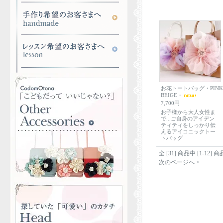
お花トートバッグ・PINK
BEIGE・
7,700円
お子様から大人女性ま
で...ご自身のアイデン
ティティをしっかり伝
えるアイコニックトー
トバッグ
全 [
31
] 商品中 [
1
-
12
] 
次のページへ >