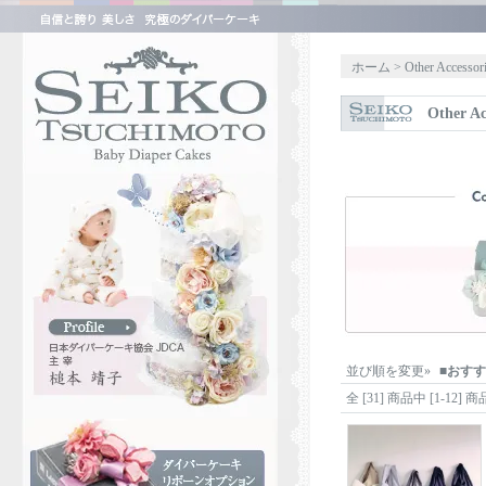
ホーム
>
Other Accessor
Other Ac
並び順を変更»
■
おすす
全 [
31
] 商品中 [
1
-
12
] 