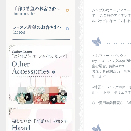
シンプルなコーディネー
で、 ご自身のアイデン
ルバッグになってくれる
＜お花トートバッグ
○サイズ：バッグ本体 26c
含む場合、縦約43cm
お花：直径約27㎝ ※
生じます
○材質：・バッグ本体：
ル ／ お花：ポリエス
◇ご愛用年齢目安◇ 3