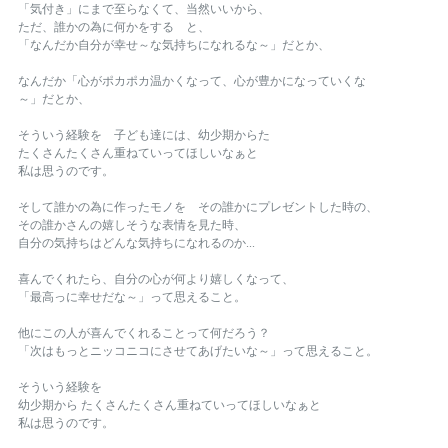
「気付き」にまで至らなくて、当然いいから、
ただ、誰かの為に何かをする と、
「なんだか自分が幸せ～な気持ちになれるな～」だとか、
なんだか「心がポカポカ温かくなって、心が豊かになっていくな
～」だとか、
そういう経験を 子ども達には、幼少期からた
たくさんたくさん重ねていってほしいなぁと
私は思うのです。
そして誰かの為に作ったモノを その誰かにプレゼントした時の、
その誰かさんの嬉しそうな表情を見た時、
自分の気持ちはどんな気持ちになれるのか...
喜んでくれたら、自分の心が何より嬉しくなって、
「最高っに幸せだな～」って思えること。
他にこの人が喜んでくれることって何だろう？
「次はもっとニッコニコにさせてあげたいな～」って思えること。
そういう経験を
幼少期から たくさんたくさん重ねていってほしいなぁと
私は思うのです。