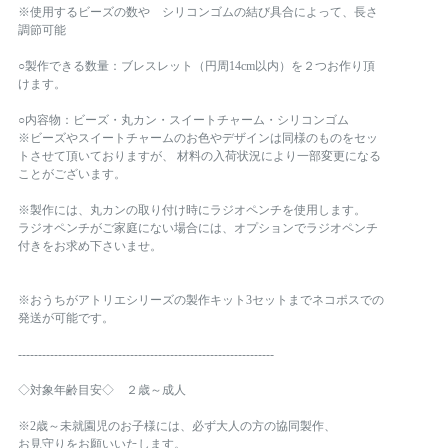
※使用するビーズの数や シリコンゴムの結び具合によって、長さ
調節可能
○製作できる数量：ブレスレット（円周14cm以内）を２つお作り頂
けます。
○内容物：ビーズ・丸カン・スイートチャーム・シリコンゴム
※ビーズやスイートチャームのお色やデザインは同様のものをセッ
トさせて頂いておりますが、 材料の入荷状況により一部変更になる
ことがございます。
※製作には、丸カンの取り付け時にラジオペンチを使用します。
ラジオペンチがご家庭にない場合には、オプションでラジオペンチ
付きをお求め下さいませ。
※おうちがアトリエシリーズの製作キット3セットまでネコポスでの
発送が可能です。
----------------------------------------------------------------
◇対象年齢目安◇ ２歳～成人
※2歳～未就園児のお子様には、必ず大人の方の協同製作、
お見守りをお願いいたします。