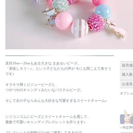
直径18㎜～20㎜もある大きな まあるいビーズ。
販売価
「美味しそう～♪」という子どもたちの声が 今にも聞こえて来そう
です♪
購入数
お道具
キラキラ輝くビジュービーズと、
つやつやのキャンディみたいなパステルビーズ。
オプショ
そして女の子ならみんな大好きな可愛すぎるスイートチャーム♪
シリコンゴムにビーズとスイートチャームを通して、
素敵で可愛いキャンディブレスレットを作ります♪
» 特定
ブレスレットの材料は2つ分ご用意してあるので、