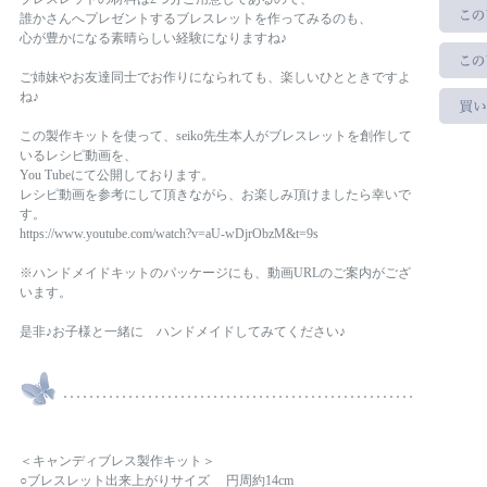
誰かさんへプレゼントするブレスレットを作ってみるのも、
心が豊かになる素晴らしい経験になりますね♪
ご姉妹やお友達同士でお作りになられても、楽しいひとときですよ
ね♪
この製作キットを使って、seiko先生本人がブレスレットを創作して
いるレシピ動画を、
You Tubeにて公開しております。
レシピ動画を参考にして頂きながら、お楽しみ頂けましたら幸いで
す。
https://www.youtube.com/watch?v=aU-wDjrObzM&t=9s
※ハンドメイドキットのパッケージにも、動画URLのご案内がござ
います。
是非♪お子様と一緒に ハンドメイドしてみてください♪
＜キャンディブレス製作キット＞
○ブレスレット出来上がりサイズ 円周約14cm