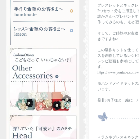
ブレスレットとネックレ
2つセット分をご用意し
誰かさんへプレゼントす
作ってみるのも、 心が
そして、ご姉妹やお友達
きですよね♪
この製作キットを使って、
スを創作しているレシピ動
レシピ動画も参考にして
す。
https://www.youtube.com
※ハンドメイドキットの
います。
是非♪お子様と一緒に 
＜ラムネブレス＆ネッ